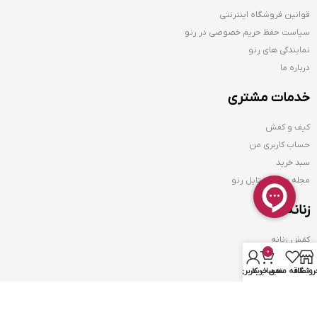
قوانین فروشگاه اینترنتی
سیاست حفظ حریم خصوصی در رنو
نمایندگی های رنو
درباره ما
خدمات مشتری
کیف و کفش
حساب کاربری من
سبد خرید
مجله مد و استایل رنو
زنانه
کفش زنانه
0
کیف زنانه
روشگاه
علاقه مندی
سبد خرید
حساب کاربری من
کمربند زنانه
مردانه