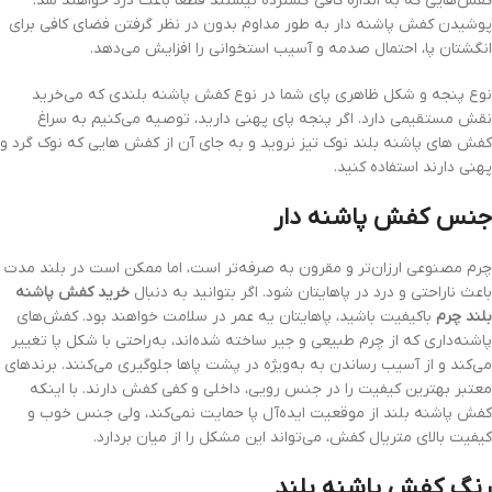
کفش‌هایی که به اندازه کافی گسترده نیستند قطعا باعث درد خواهند شد.
پوشیدن کفش پاشنه دار به طور مداوم بدون در نظر گرفتن فضای کافی برای
انگشتان پا، احتمال صدمه و آسیب استخوانی را افزایش می‌دهد.
نوع پنجه و شکل ظاهری پای شما در نوع کفش پاشنه بلندی که می‌خرید
نقش مستقیمی دارد. اگر پنجه پای پهنی دارید، توصیه می‌کنیم به سراغ
کفش های پاشنه بلند نوک تیز نروید و به جای آن از کفش هایی که نوک گرد و
پهنی دارند استفاده کنید.
جنس کفش پاشنه دار
چرم مصنوعی ارزان‌تر و مقرون به صرفه‌تر است، اما ممکن است در بلند مدت
باعث ناراحتی و درد در پاهایتان شود. اگر بتوانید به دنبال
خرید کفش‌ پاشنه
بلند چرم
باکیفیت باشید، پاهایتان یه عمر در سلامت خواهند بود. کفش‌های
پاشنه‌داری که از چرم طبیعی و جیر ساخته شده‌اند، به‌راحتی با شکل پا تغییر
می‌کند و از آسیب رساندن به به‌ویژه در پشت پاها جلوگیری می‌کنند. برندهای
معتبر بهترین کیفیت را در جنس رویی، داخلی و کفی کفش دارند. با اینکه
کفش پاشنه بلند از موقعیت ایده‌آل پا حمایت نمی‌کند، ولی جنس خوب و
کیفیت بالای متریال کفش، می‌تواند این مشکل را از میان بردارد.
رنگ کفش پاشنه بلند