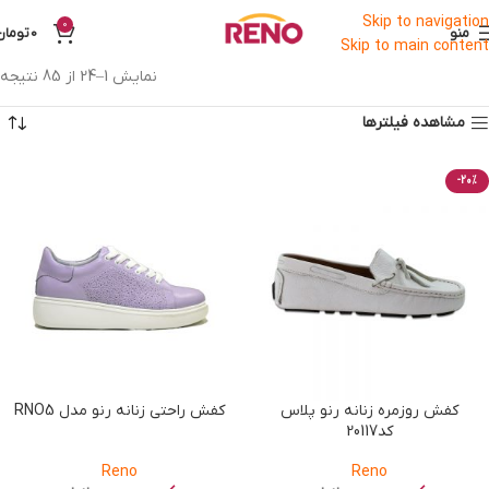
Skip to navigation
0
منو
0
تومان
Skip to main content
نمایش 1–24 از 85 نتیجه
مشاهده فیلترها
-20%
کفش روزمره زنانه رنو پلاس
کفش راحتی زنانه رنو مدل RNO5
کد20117
Reno
Reno