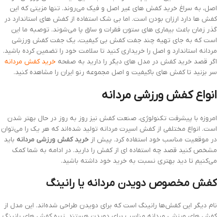
اصل، به سراغ خرید کفش های غیر اصل و فیک می‌روند. تنها مزیتی که این
کفش ها دارد ارزان بودن است. اما بی شک استفاده از کفش های استاندارد در
گذر زمان باعث بیماری های ستون فقرات و ساق پا می‌شوند. توصبه ما این
است که به جای تهیه چند جفت کفش بی کیفیت، یک جفت کفش ورزشی
مردانه استاندارد و اصل را خریداری کنید تا سلامت خود را تضمین کرده باشید.
اگر قصد خرید کفش در مدل های دیگر را دارید به صفحه
خرید کفش مردانه
سر بزنید تا کفش های باکیفیت و اصل مجموعه رنو ایران را مشاهده کنید.
انواع کفش ورزشی مردانه
امروزه با پیشرفت تکنولوژی، صنعت کفش نیز روز به روز در حال بهتر شدن
است. انواع مختلفی از کفش اسپرت مردانه تولید شده‌اند که هر یک را می‌توان
در موقعیت مناسب خود استفاده کرد. پیش از
خرید کفش ورزشی مردانه
باید
مشخص کنید قصد چه استفاده ای از کفش را دارید. در ادامه به شما کمک
می‌کنیم تا دید بهتری نسبت به خرید خود داشته باشید.
کفش مخصوص دویدن مردانه یا رانینگ
نام دیگر این کفش‌ها رانینگ است که برای دویدن طراحی شده‌اند. این مدل از
کفش های ورزشی مردانه مناسب برای دویدن هستند. زیره کفش های رانینگ