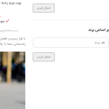
بوت چرم زنانه Reno-winter-60060
اعمال کردن
o
موجو
بر اساس برند
16,300,000
توما
با فرا رسیدن فصل
زمستانی شما با ی
اعمال کردن