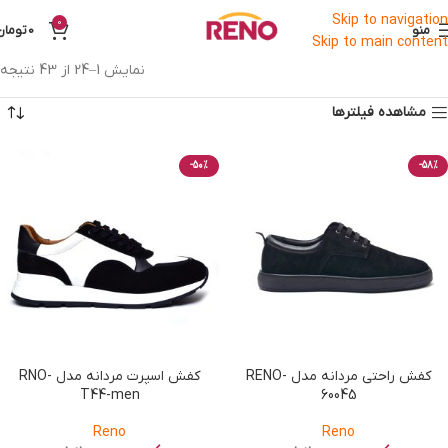
Skip to navigation
0
منو
0
تومان
Skip to main content
نمایش 1–24 از 43 نتیجه
مشاهده فیلترها
-50%
-58%
کفش راحتی مردانه مدل RENO-
کفش اسپرت مردانه مدل RNO-
T44-men
60045
Reno
Reno