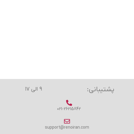
پشتیبانی:
۹ الی ۱۷
021-26215842
support@renoiran.com