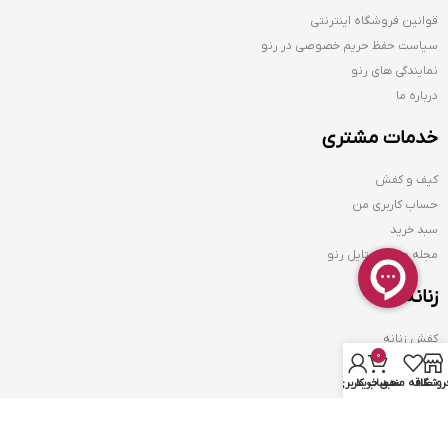
قوانین فروشگاه اینترنتی
سیاست حفظ حریم خصوصی در رنو
نمایندگی های رنو
درباره ما
خدمات مشتری
کیف و کفش
حساب کاربری من
سبد خرید
مجله مد و استایل رنو
زنانه
کفش زنانه
0
کیف زنانه
روشگاه
علاقه مندی
سبد خرید
حساب کاربری من
کمربند زنانه
مردانه