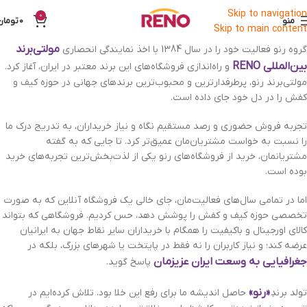
Skip to navigation
0
منو
0
تومان
Skip to main content
مولتی‌برند
گروه رنو فعالیت خود را در سال 1384 با اخذ نمایندگی انحصاری
بین‌المللی RENO
و راه‌اندازی فروشگاه‌های این برند معتبر در ایران، آغاز کرد.
مولتی‌برند رنو، پرطرفدارترین و محبوب‌ترین برندهای جهانی در حوزه کیف و
کفش را در دل خود جای داده است.
تجربه فروش حضوری و رصد مستقیم نگاه و نیاز خریداران، به تدریج درک ما
را نسبت به خواست مشتریان‌مان عمیق‌تر کرد. تا جایی که به گفته
مشتریانمان، خرید از فروشگاه‌های رنو یکی از لذت‌بخش‌ترین تجربه‌های خرید
بوده است.
اما در تمامی سال‌های فعالیت‌مان، جای خالی یک فروشگاه آنلاین که به صورت
تخصصی حوزه کیف و کفش را پوشش دهد، حس کردیم. فروشگاهی که بتواند
کالای اورجینال و باکیفیت را همگام با خریداران سایر نقاط جهان به ایرانیان
عرضه کند؛ و نیاز کاربران را نه فقط در پایتخت یا شهرهای بزرگ، بلکه در
جغرافیایی به وسعت ایران عزیزمان
پاسخ گوید.
«رنو»
تولد برندِ
حاصل اندیشه ما برای رفع این خلا بود. تلاش کرده‌ایم در