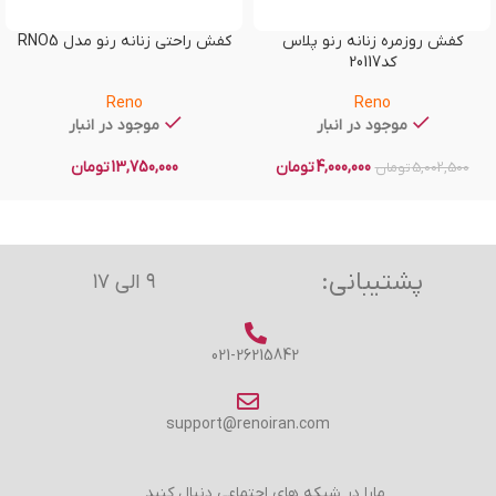
کفش روزمره زنانه رنو پلاس
کفش راحتی زنانه رنو مدل RNO5
کد20117
Reno
Reno
موجود در انبار
موجود در انبار
4,000,000
تومان
13,750,000
تومان
5,002,500
تومان
پشتیبانی:
۹ الی ۱۷
021-26215842
support@renoiran.com
مارا در شبکه های اجتماعی دنبال کنید