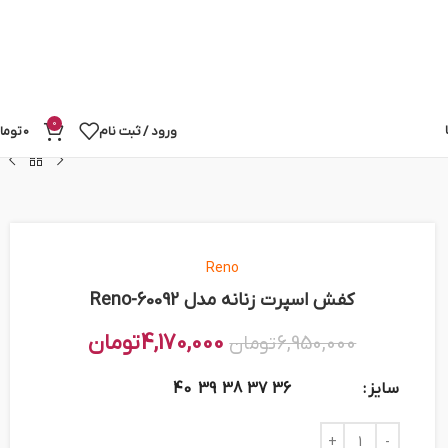
0
ورود / ثبت نام
0
توما
Reno
کفش اسپرت زنانه مدل Reno-60092
4,170,000
تومان
6,950,000
تومان
سایز
40
39
38
37
36