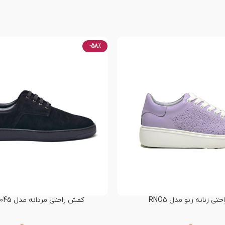
-58%
ی زنانه رنو مدل RNO5
کفش راحتی مردانه مدل RENO-60045