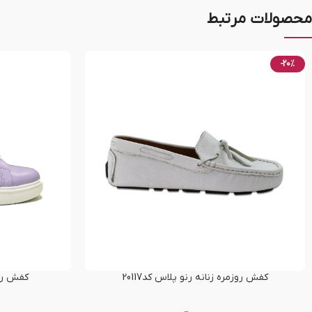
محصولات مرتبط
-20%
کفش روزمره زنانه رنو پلاس کد20117
کفش راحت