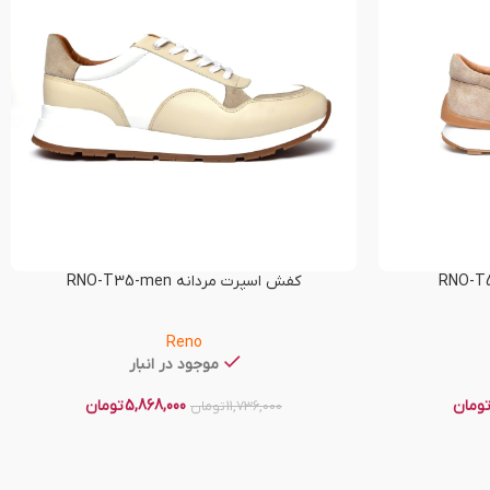
کفش اسپرت مردانه RNO-T35-men
Reno
موجود در انبار
ومان
5,868,000
تومان
11,736,000
تومان