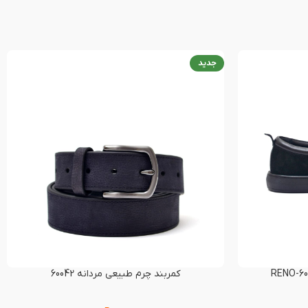
جدید
کمربند چرم طبیعی مردانه 60042