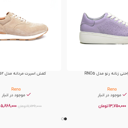
ی زنانه رنو مدل RNO5
کفش اسپرت مردانه مدل RNO-T52
Reno
Reno
موجود در انبار
موجود در انبار
13,750,000
تومان
5,868,000
ت
11,736,000
تومان