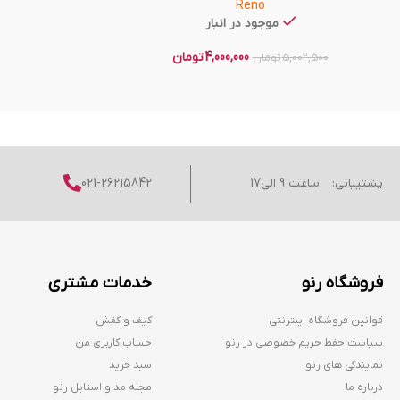
Reno
موجود در انبار
4,000,000
تومان
5,002,500
تومان
پشتیبانی:
ساعت 9 الی17
021-26215842
فروشگاه رنو
خدمات مشتری
قوانین فروشگاه اینترنتی
کیف و کفش
سیاست حفظ حریم خصوصی در رنو
حساب کاربری من
نمایندگی های رنو
سبد خرید
درباره ما
مجله مد و استایل رنو