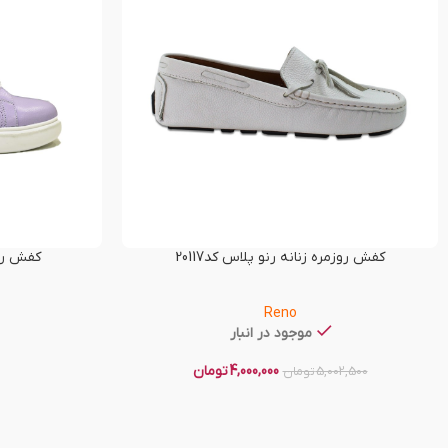
کفش روزمره زنانه رنو پلاس کد20117
کفش راحت
Reno
موجود در انبار
4,000,000
تومان
5,002,500
تومان