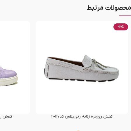
محصولات مرتبط
-20%
کفش روزمره زنانه رنو پلاس کد20117
کفش راحت