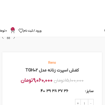
0
ورود / ثبت نام
0
توما
Reno
کفش اسپرت زنانه مدل TGH02
9,060,000
تومان
15,100,000
تومان
سایز
40
39
38
37
36