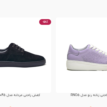
-58%
ی زنانه رنو مدل RNO5
کفش راحتی مردانه مدل RENO-60045