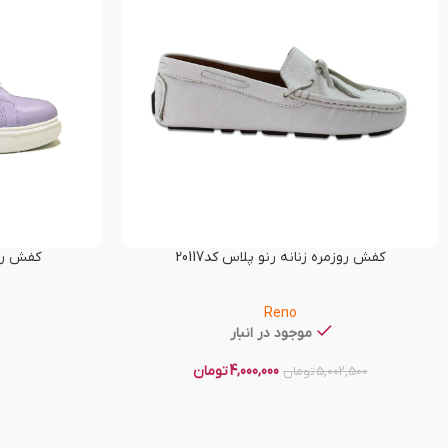
کفش روزمره زنانه رنو پلاس کد20117
کفش راحت
Reno
موجود در انبار
4,000,000
تومان
5,002,500
تومان