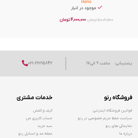
Reno
موجود در انبار
4,000,000
تومان
5,002,500
تومان
پشتیبانی:
ساعت 9 الی17
021-26215842
فروشگاه رنو
خدمات مشتری
قوانین فروشگاه اینترنتی
کیف و کفش
سیاست حفظ حریم خصوصی در رنو
حساب کاربری من
نمایندگی های رنو
سبد خرید
درباره ما
مجله مد و استایل رنو