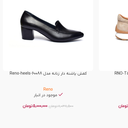
کفش پاشنه دار زنانه مدل Reno-heels-60088
Reno
موجود در انبار
ومان
5,000,000
تومان
8,038,500
تومان