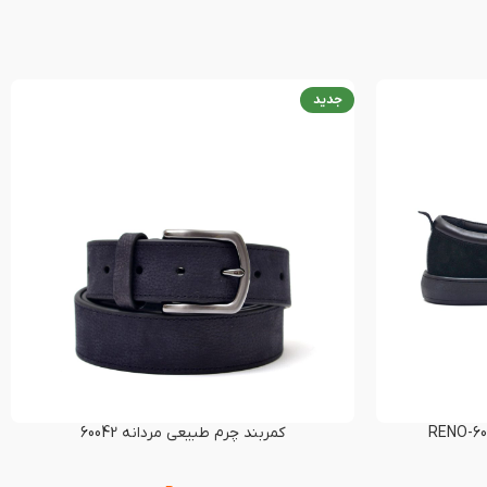
جدید
کمربند چرم طبیعی مردانه 60042