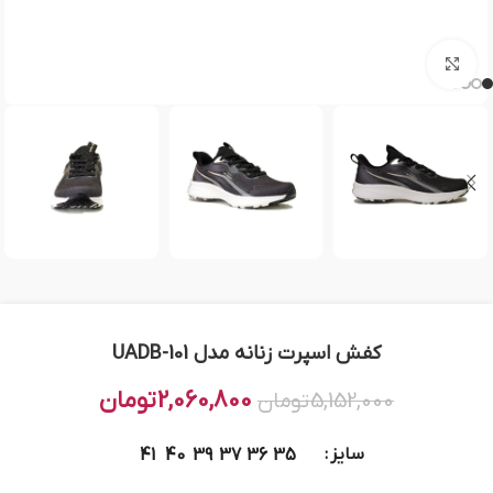
بزرگنمایی تصویر
کفش اسپرت زنانه مدل UADB-101
2,060,800
تومان
5,152,000
تومان
سایز
41
40
39
37
36
35