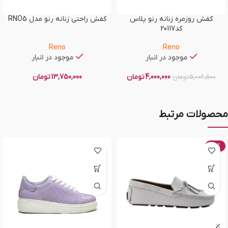
کفش روزمره زنانه رنو پلاس
کفش راحتی زنانه رنو مدل RNO5
کد20117
Reno
Reno
موجود در انبار
موجود در انبار
4,000,000
تومان
13,750,000
تومان
5,002,500
تومان
محصولات مرتبط
-20%