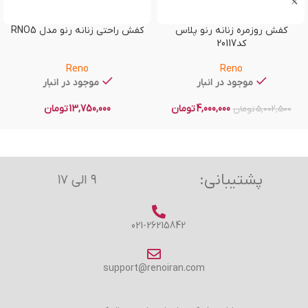
کفش روزمره زنانه رنو پلاس
کفش راحتی زنانه رنو مدل RNO5
کد20117
Reno
Reno
موجود در انبار
موجود در انبار
4,000,000
تومان
13,750,000
تومان
5,002,500
تومان
پشتیبانی:
۹ الی ۱۷
021-26215842
support@renoiran.com