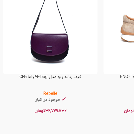
کیف زنانه رنو مدل CH-italy46-bag
Rebelle
موجود در انبار
ومان
36,779,532
تومان