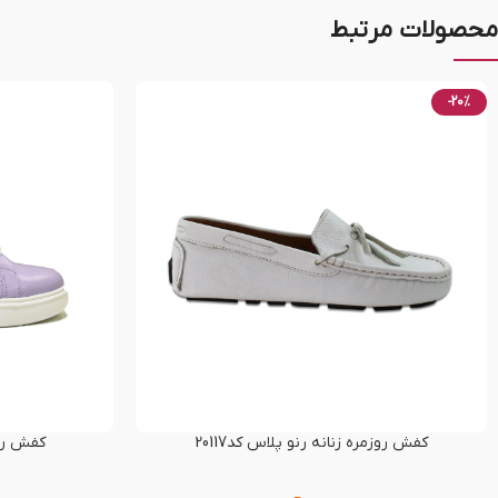
محصولات مرتبط
-20%
کفش روزمره زنانه رنو پلاس کد20117
کفش راحت