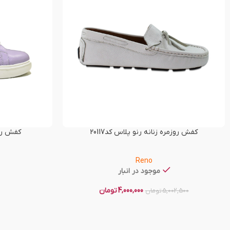
کفش روزمره زنانه رنو پلاس کد20117
کفش راحت
Reno
موجود در انبار
4,000,000
تومان
5,002,500
تومان