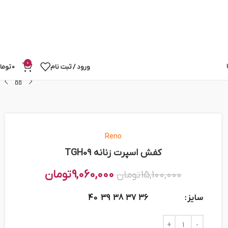
0
ورود / ثبت نام
0
توما
Reno
کفش اسپرت زنانه TGH09
9,060,000
تومان
15,100,000
تومان
سایز
40
39
38
37
36