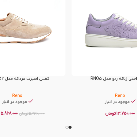
ی زنانه رنو مدل RNO5
کفش اسپرت مردانه مدل RNO-T52
Reno
Reno
موجود در انبار
موجود در انبار
13,750,000
تومان
5,868,000
ت
11,736,000
تومان