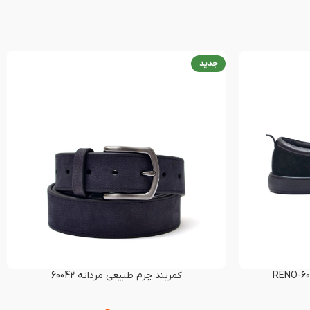
جدید
کمربند چرم طبیعی مردانه 60042