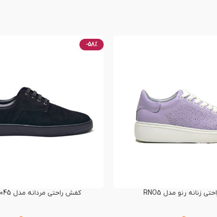
-58%
ی زنانه رنو مدل RNO5
کفش راحتی مردانه مدل RENO-60045