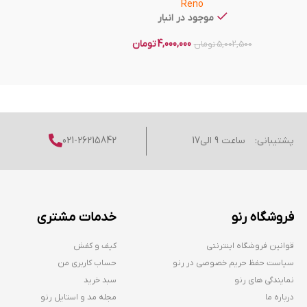
Reno
موجود در انبار
4,000,000
تومان
5,002,500
تومان
پشتیبانی:
ساعت 9 الی17
021-26215842
فروشگاه رنو
خدمات مشتری
قوانین فروشگاه اینترنتی
کیف و کفش
سیاست حفظ حریم خصوصی در رنو
حساب کاربری من
نمایندگی های رنو
سبد خرید
درباره ما
مجله مد و استایل رنو