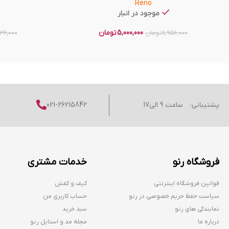
Reno
موجود در انبار
5,000,000
تومان
11,956,000
تومان
736,000
پشتیبانی:
ساعت 9 الی17
021-26215842
فروشگاه رنو
خدمات مشتری
قوانین فروشگاه اینترنتی
کیف و کفش
سیاست حفظ حریم خصوصی در رنو
حساب کاربری من
نمایندگی های رنو
سبد خرید
درباره ما
مجله مد و استایل رنو