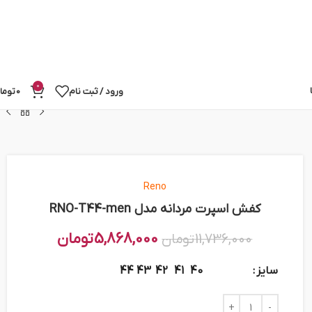
0
ورود / ثبت نام
0
توما
Reno
کفش اسپرت مردانه مدل RNO-T44-men
5,868,000
تومان
11,736,000
تومان
سایز
44
43
42
41
40