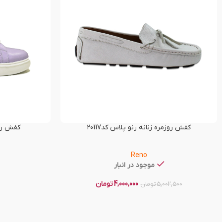
کفش روزمره زنانه رنو پلاس کد20117
کفش راحت
Reno
موجود در انبار
4,000,000
تومان
5,002,500
تومان