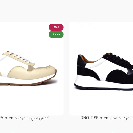
-50%
جدید
نه مدل RNO-T44-men
کفش اسپرت مردانه RNO-T35-men