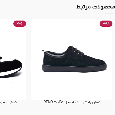
محصولات مرتبط
-50%
-58%
کفش راحتی مردانه مدل RENO-60045
کفش اسپرت مردا