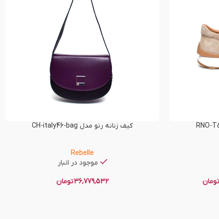
کیف زنانه رنو مدل CH-italy46-bag
Rebelle
موجود در انبار
ومان
36,779,532
تومان