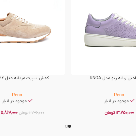
ی زنانه رنو مدل RNO5
کفش اسپرت مردانه مدل RNO-T52
Reno
Reno
موجود در انبار
موجود در انبار
13,750,000
تومان
5,868,000
ت
11,736,000
تومان