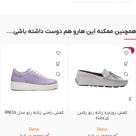
همچنین ممکنه این هارو هم دوست داشته باشی....
-20%
کفش روزمره زنانه رنو پلاس
کفش راحتی زنانه رنو مدل RNO5
کد20117
Reno
Reno
موجود در انبار
موجود در انبار