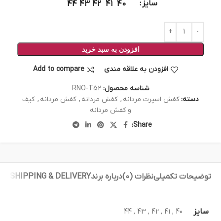
سایز
44
43
42
41
40
افزودن به سبد خرید
افزودن به علاقه مندی
Add to compare
شناسه محصول:
RNO-T52
دسته:
کفش اسپرت مردانه
,
کفش مردانه
,
کفش مردانه
,
کیف
و کفش مردانه
Share:
توضیحات تکمیلی
نظرات (0)
درباره برند
SHIPPING & DELIVERY
سایز
44
,
43
,
42
,
41
,
40