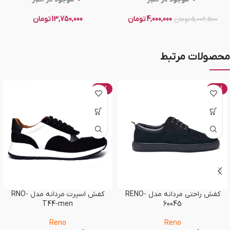
4,000,000
تومان
13,750,000
تومان
5,002,500
تومان
محصولات مرتبط
-50%
-58%
کفش راحتی مردانه مدل RENO-
کفش اسپرت مردانه مدل RNO-
T44-men
60045
Reno
Reno