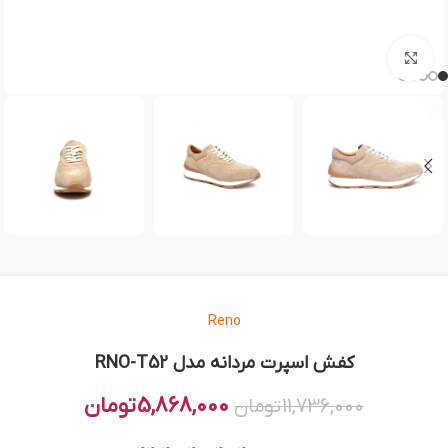
بزرگنمایی تصویر
Reno
کفش اسپرت مردانه مدل RNO-T52
5,868,000
تومان
11,736,000
تومان