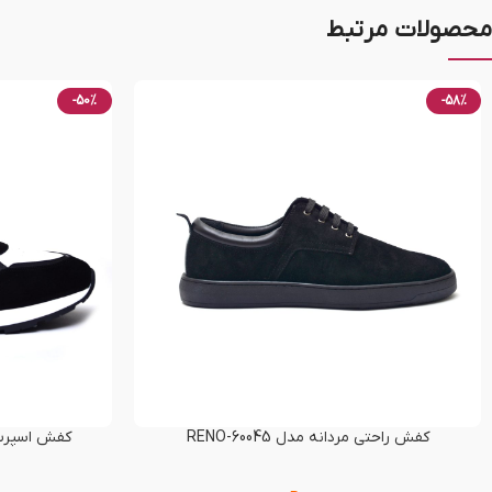
محصولات مرتبط
-50%
-58%
کفش راحتی مردانه مدل RENO-60045
کفش اسپرت مردا