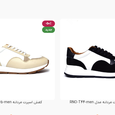
-50%
جدید
نه مدل RNO-T44-men
کفش اسپرت مردانه RNO-T35-men