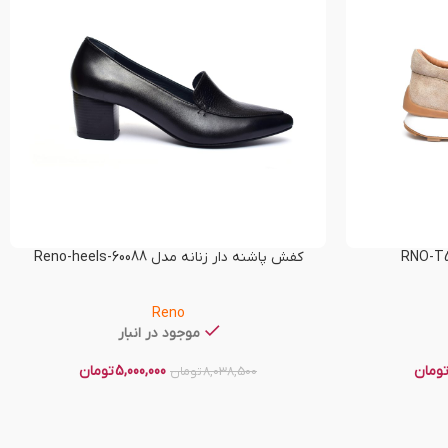
کفش پاشنه دار زنانه مدل Reno-heels-60088
Reno
موجود در انبار
ومان
5,000,000
تومان
8,038,500
تومان