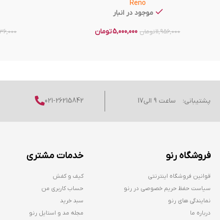
Reno
موجود در انبار
5,000,000
تومان
11,956,000
تومان
736,000
پشتیبانی:
ساعت 9 الی17
021-26215842
فروشگاه رنو
خدمات مشتری
قوانین فروشگاه اینترنتی
کیف و کفش
سیاست حفظ حریم خصوصی در رنو
حساب کاربری من
نمایندگی های رنو
سبد خرید
درباره ما
مجله مد و استایل رنو