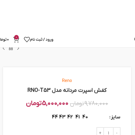
0
ورود / ثبت نام
0
توما
Reno
کفش اسپرت مردانه مدل RNO-T53
5,000,000
تومان
9,780,000
تومان
سایز
44
43
42
41
40