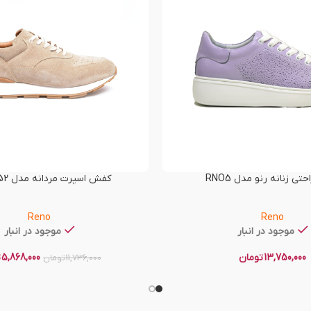
ی زنانه رنو مدل RNO5
کفش اسپرت مردانه مدل RNO-T52
Reno
Reno
موجود در انبار
موجود در انبار
13,750,000
تومان
5,868,000
ت
11,736,000
تومان