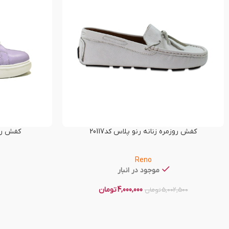
کفش روزمره زنانه رنو پلاس کد20117
کفش راحت
Reno
موجود در انبار
4,000,000
تومان
5,002,500
تومان