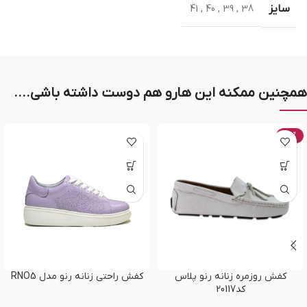
سایز
41
,
40
,
39
,
38
همچنین ممکنه این هارو هم دوست داشته باشی....
-20%
کفش روزمره زنانه رنو پلاس
کفش راحتی زنانه رنو مدل RNO5
کد20117