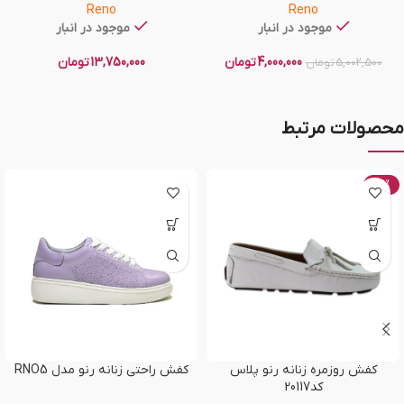
Reno
Reno
موجود در انبار
موجود در انبار
4,000,000
تومان
13,750,000
تومان
5,002,500
تومان
محصولات مرتبط
-20%
کفش روزمره زنانه رنو پلاس
کفش راحتی زنانه رنو مدل RNO5
کد20117