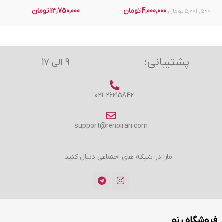
4,000,000
تومان
13,750,000
تومان
5,002,500
تومان
پشتیبانی:
۹ الی ۱۷
021-26215842
support@renoiran.com
مارا در شبکه های اجتماعی دنبال کنید
فروشگاه رنو