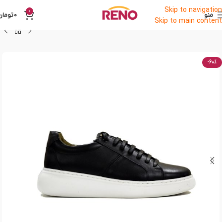
Skip to navigation
0
منو
0
تومان
Skip to main content
-60%