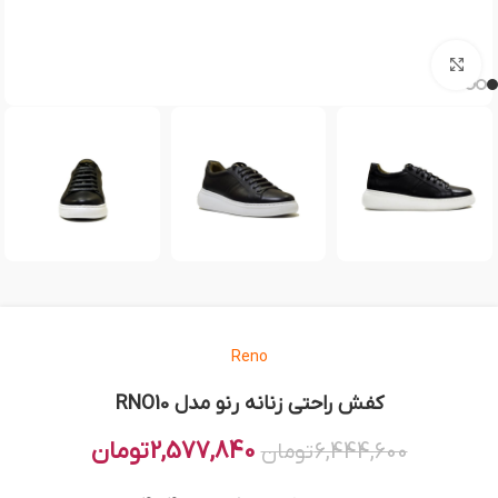
بزرگنمایی تصویر
Reno
کفش راحتی زنانه رنو مدل RNO10
2,577,840
تومان
6,444,600
تومان