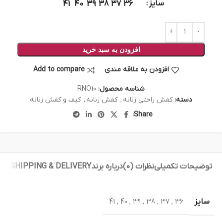
سایز
41
40
39
38
37
36
افزودن به سبد خرید
افزودن به علاقه مندی
Add to compare
شناسه محصول:
RNO10
دسته:
کفش راحتی زنانه
,
کفش زنانه
,
کیف و کفش زنانه
Share:
توضیحات تکمیلی
نظرات (0)
درباره برند
SHIPPING & DELIVERY
سایز
41
,
40
,
39
,
38
,
37
,
36