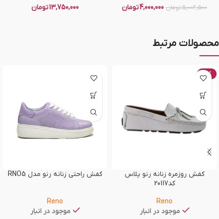
4,000,000
تومان
13,750,000
تومان
5,002,500
تومان
محصولات مرتبط
-20%
کفش روزمره زنانه رنو پلاس
کفش راحتی زنانه رنو مدل RNO5
کد20117
Reno
Reno
موجود در انبار
موجود در انبار