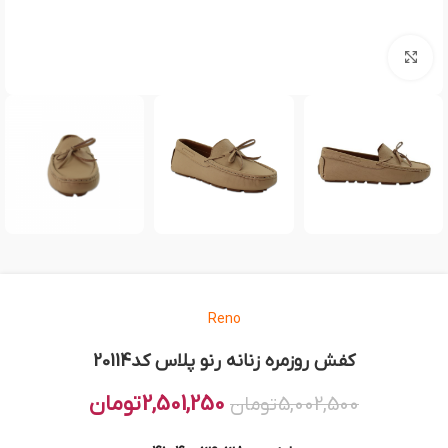
بزرگنمایی تصویر
Reno
کفش روزمره زنانه رنو پلاس کد20114
2,501,250
تومان
5,002,500
تومان