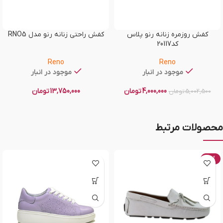
کفش روزمره زنانه رنو پلاس
کفش راحتی زنانه رنو مدل RNO5
کد20117
Reno
Reno
موجود در انبار
موجود در انبار
4,000,000
تومان
13,750,000
تومان
5,002,500
تومان
محصولات مرتبط
-20%