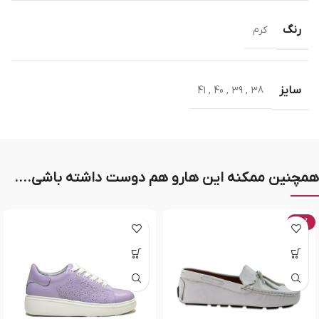
رنگ
کرم
سایز
41
,
40
,
39
,
38
همچنین ممکنه این هارو هم دوست داشته باشی....
-20%