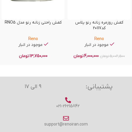
کفش روزمره زنانه رنو پلاس
کفش راحتی زنانه رنو مدل RNO5
کد20117
Reno
Reno
موجود در انبار
موجود در انبار
4,000,000
تومان
13,750,000
تومان
5,002,500
تومان
پشتیبانی:
۹ الی ۱۷
021-26215842
support@renoiran.com