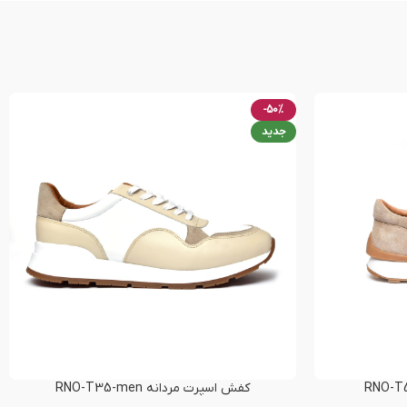
-50%
جدید
کفش اسپرت مردانه RNO-T35-men