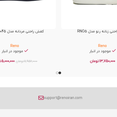
ی زنانه رنو مدل RNO5
کفش راحتی مردانه مدل RENO-60045
Reno
Reno
موجود در انبار
موجود در انبار
13,750,000
تومان
5,000,000
ت
11,956,000
تومان
support@renoiran.com