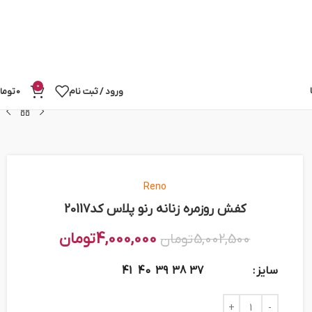
0
ورود / ثبت نام
0
توما
Reno
کفش روزمره زنانه رنو پلاس کد20117
4,000,000
تومان
5,002,500
تومان
سایز
41
40
39
38
37