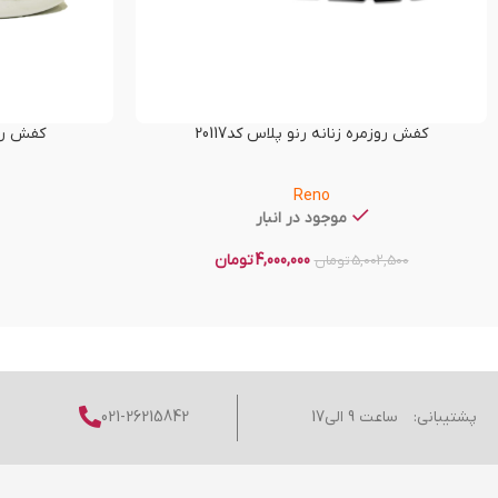
کفش روزمره زنانه رنو پلاس کد20117
کفش راحت
Reno
موجود در انبار
4,000,000
تومان
5,002,500
تومان
پشتیبانی:
ساعت 9 الی17
021-26215842