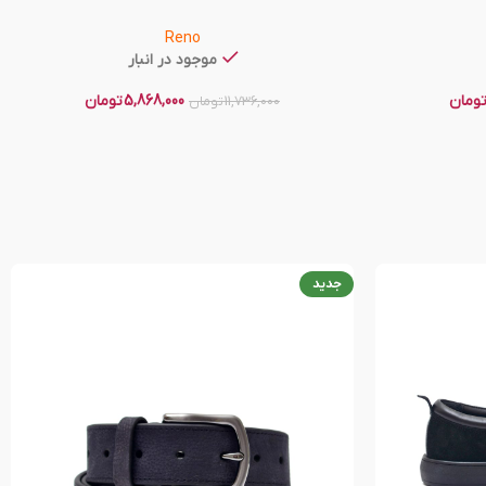
Reno
موجود در انبار
ومان
5,868,000
تومان
11,736,000
تومان
جدید