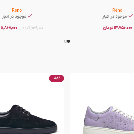
Reno
Reno
موجود در انبار
موجود در انبار
13,750,000
تومان
5,868,000
ت
11,736,000
تومان
-58%