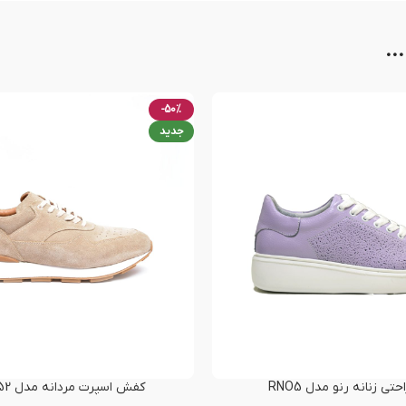
..
-50%
جدید
ی زنانه رنو مدل RNO5
کفش اسپرت مردانه مدل RNO-T52