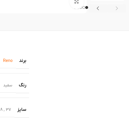
بزرگنمایی تصویر
برند
Reno
رنگ
سفید
سایز
38
,
37