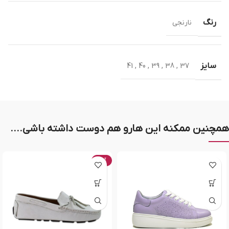
رنگ
نارنجی
سایز
41
,
40
,
39
,
38
,
37
همچنین ممکنه این هارو هم دوست داشته باشی....
-20%