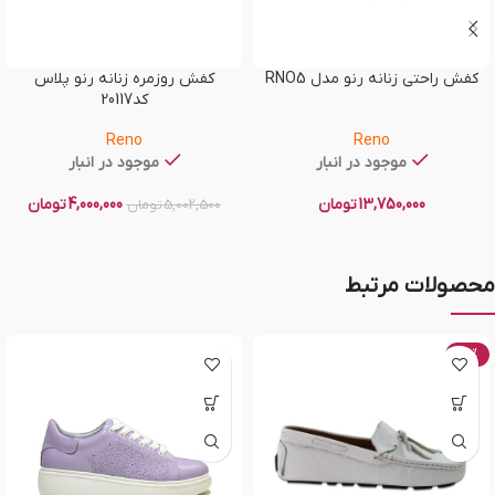
کفش راحتی زنانه رنو مدل RNO5
کفش روزمره زنانه رنو پلاس
کد20117
Reno
Reno
موجود در انبار
موجود در انبار
13,750,000
تومان
4,000,000
تومان
5,002,500
تومان
محصولات مرتبط
-20%