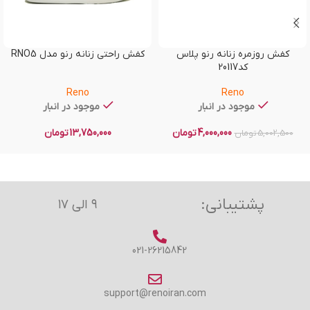
کفش روزمره زنانه رنو پلاس
کفش راحتی زنانه رنو مدل RNO5
کد20117
Reno
Reno
موجود در انبار
موجود در انبار
4,000,000
تومان
13,750,000
تومان
5,002,500
تومان
پشتیبانی:
۹ الی ۱۷
021-26215842
support@renoiran.com