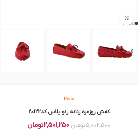
بزرگنمایی تصویر
Reno
کفش روزمره زنانه رنو پلاس کد20122
2,501,250
تومان
5,002,500
تومان