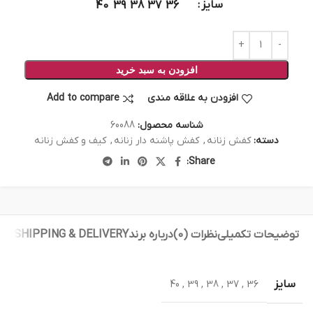
سایز
40
39
38
37
36
افزودن به سبد خرید
افزودن به علاقه مندی
Add to compare
شناسه محصول:
60088
دسته:
کفش زنانه
,
کفش پاشنه‌ دار زنانه
,
کیف و کفش زنانه
Share:
توضیحات تکمیلی
نظرات (0)
درباره برند
SHIPPING & DELIVERY
سایز
40
,
39
,
38
,
37
,
36