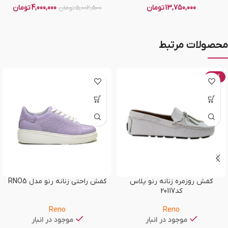
13,750,000
تومان
4,000,000
تومان
5,002,500
تومان
محصولات مرتبط
-20%
کفش روزمره زنانه رنو پلاس
کفش راحتی زنانه رنو مدل RNO5
کد20117
Reno
Reno
موجود در انبار
موجود در انبار