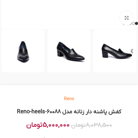
بزرگنمایی تصویر
Reno
کفش پاشنه دار زنانه مدل Reno-heels-60088
5,000,000
تومان
8,038,500
تومان