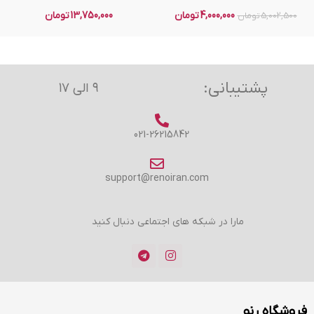
4,000,000
تومان
13,750,000
تومان
5,002,500
تومان
پشتیبانی:
۹ الی ۱۷
021-26215842
support@renoiran.com
مارا در شبکه های اجتماعی دنبال کنید
فروشگاه رنو