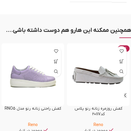
همچنین ممکنه این هارو هم دوست داشته باشی....
-20%
کفش روزمره زنانه رنو پلاس
کفش راحتی زنانه رنو مدل RNO5
کد20117
Reno
Reno
موجود در انبار
موجود در انبار