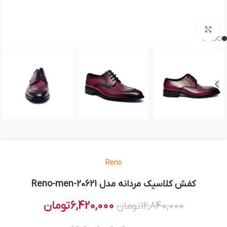
بزرگنمایی تصویر
Reno
کفش کلاسیک مردانه مدل Reno-men-20621
6,420,000
تومان
12,840,000
تومان