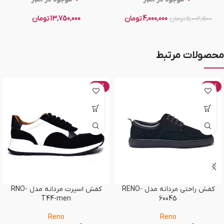
4,000,000
تومان
13,750,000
تومان
5,002,500
تومان
محصولات مرتبط
-50%
-58%
کفش راحتی مردانه مدل RENO-
کفش اسپرت مردانه مدل RNO-
T44-men
60045
Reno
Reno