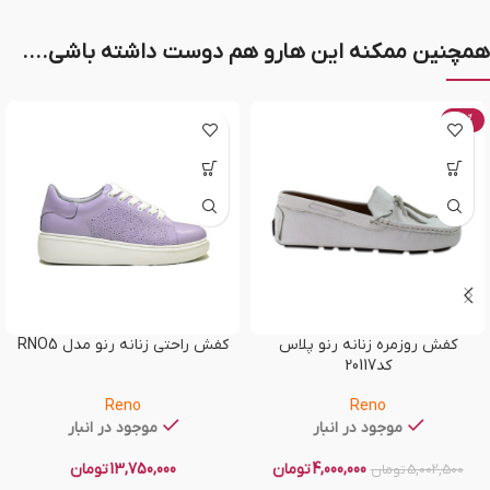
همچنین ممکنه این هارو هم دوست داشته باشی....
-20%
کفش روزمره زنانه رنو پلاس
کفش راحتی زنانه رنو مدل RNO5
کد20117
Reno
Reno
موجود در انبار
موجود در انبار
4,000,000
تومان
13,750,000
تومان
5,002,500
تومان