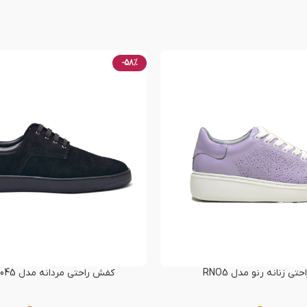
-58%
ی زنانه رنو مدل RNO5
کفش راحتی مردانه مدل RENO-60045