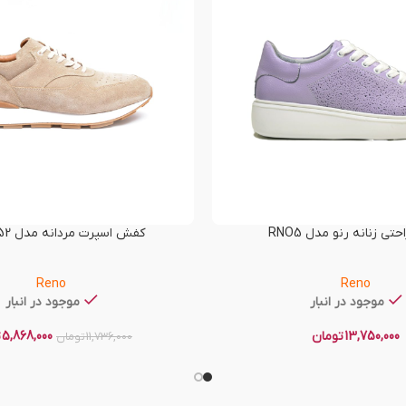
ی زنانه رنو مدل RNO5
کفش اسپرت مردانه مدل RNO-T52
Reno
Reno
موجود در انبار
موجود در انبار
13,750,000
تومان
5,868,000
ت
11,736,000
تومان