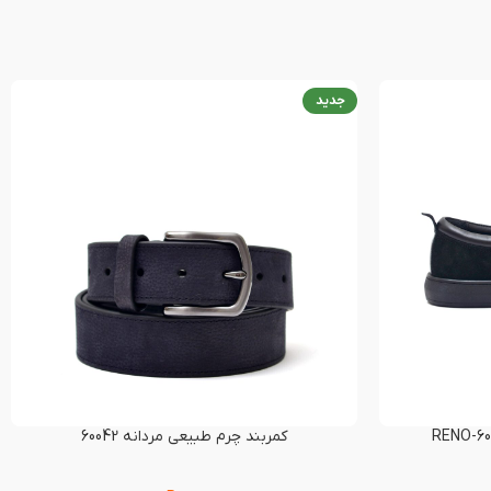
جدید
کمربند چرم طبیعی مردانه 60042