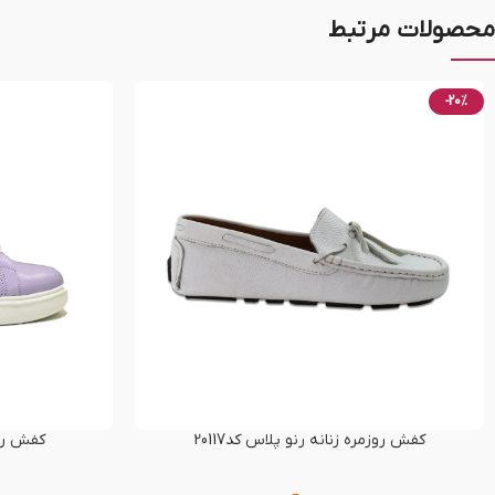
محصولات مرتبط
-20%
کفش روزمره زنانه رنو پلاس کد20117
کفش راحت