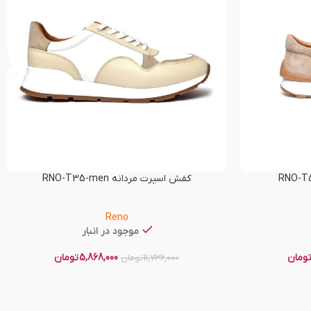
کفش اسپرت مردانه RNO-T35-men
Reno
موجود در انبار
ومان
5,868,000
تومان
11,736,000
تومان