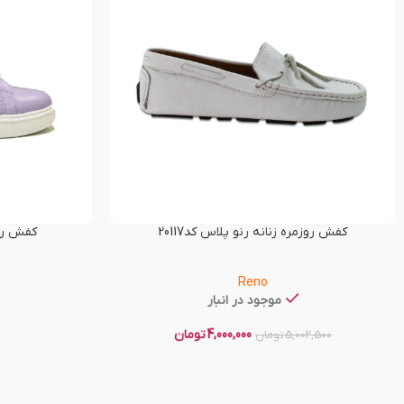
کفش روزمره زنانه رنو پلاس کد20117
کفش راحت
Reno
موجود در انبار
4,000,000
تومان
5,002,500
تومان