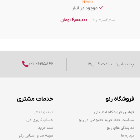
Reno
موجود در انبار
4,000,000
تومان
5,002,500
تومان
پشتیبانی:
ساعت 9 الی17
021-26215842
فروشگاه رنو
خدمات مشتری
قوانین فروشگاه اینترنتی
کیف و کفش
سیاست حفظ حریم خصوصی در رنو
حساب کاربری من
نمایندگی های رنو
سبد خرید
درباره ما
مجله مد و استایل رنو