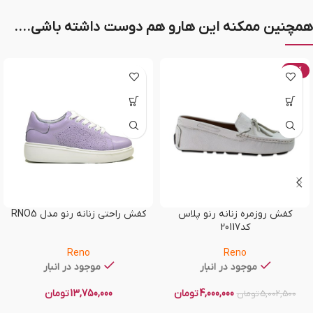
همچنین ممکنه این هارو هم دوست داشته باشی....
-20%
کفش روزمره زنانه رنو پلاس
کفش راحتی زنانه رنو مدل RNO5
کد20117
Reno
Reno
موجود در انبار
موجود در انبار
4,000,000
تومان
13,750,000
تومان
5,002,500
تومان