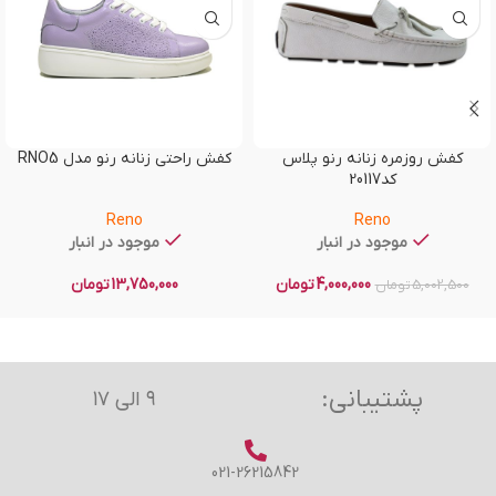
کفش روزمره زنانه رنو پلاس
کفش راحتی زنانه رنو مدل RNO5
کد20117
Reno
Reno
موجود در انبار
موجود در انبار
4,000,000
تومان
13,750,000
تومان
5,002,500
تومان
پشتیبانی:
۹ الی ۱۷
021-26215842