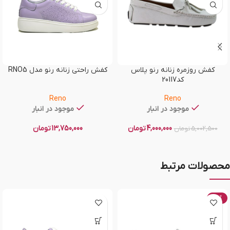
کفش روزمره زنانه رنو پلاس
کفش راحتی زنانه رنو مدل RNO5
کد20117
Reno
Reno
موجود در انبار
موجود در انبار
4,000,000
تومان
13,750,000
تومان
5,002,500
تومان
محصولات مرتبط
-20%