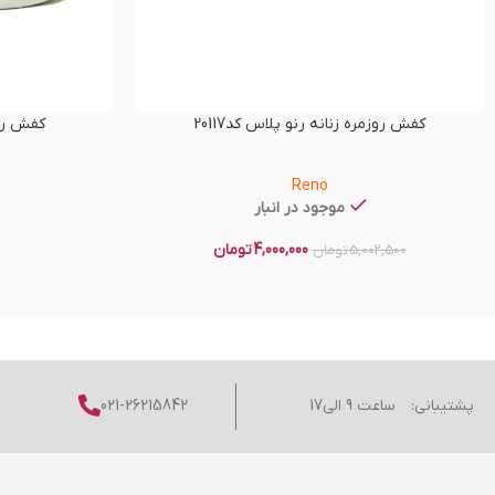
کفش روزمره زنانه رنو پلاس کد20117
کفش راحت
Reno
موجود در انبار
4,000,000
تومان
5,002,500
تومان
پشتیبانی:
ساعت 9 الی17
021-26215842