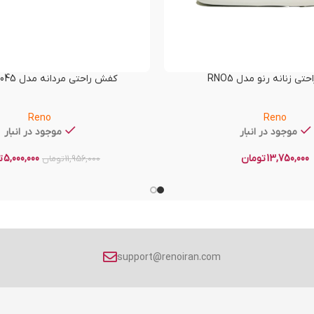
ی زنانه رنو مدل RNO5
کفش راحتی مردانه مدل RENO-60045
Reno
Reno
موجود در انبار
موجود در انبار
13,750,000
تومان
5,000,000
ت
11,956,000
تومان
support@renoiran.com