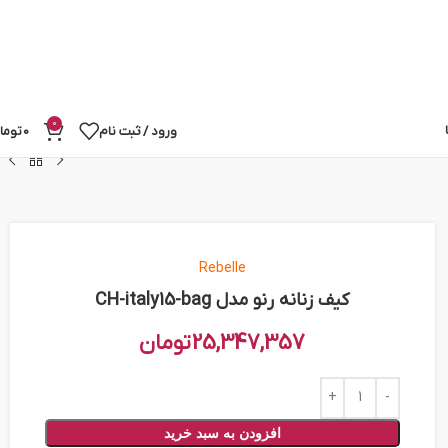
0
ورود / ثبت نام
0
توما
Rebelle
کیف زنانه رنو مدل CH-italy15-bag
25,347,357
تومان
افزودن به سبد خرید