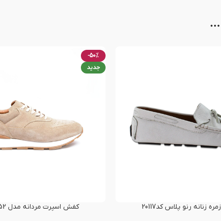
..
-50%
جدید
ه زنانه رنو پلاس کد20117
کفش اسپرت مردانه مدل RNO-T52