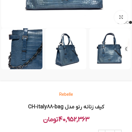
بزرگنمایی تصویر
Rebelle
کیف زنانه رنو مدل CH-italy88-bag
40,952,363
تومان