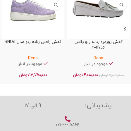
کفش روزمره زنانه رنو پلاس
کفش راحتی زنانه رنو مدل RNO5
کد20117
Reno
Reno
موجود در انبار
موجود در انبار
4,000,000
تومان
13,750,000
تومان
5,002,500
تومان
پشتیبانی:
۹ الی ۱۷
021-26215842