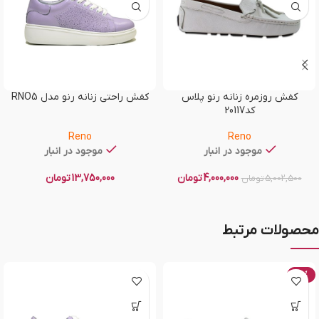
کفش روزمره زنانه رنو پلاس
کفش راحتی زنانه رنو مدل RNO5
کد20117
Reno
Reno
موجود در انبار
موجود در انبار
4,000,000
تومان
13,750,000
تومان
5,002,500
تومان
محصولات مرتبط
-20%