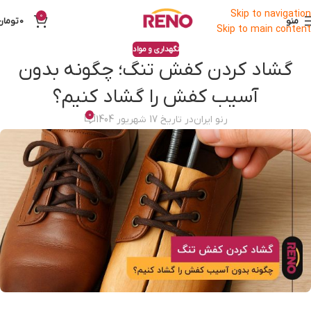
Skip to navigation
0
منو
0
تومان
Skip to main content
نگهداری و مواد
گشاد کردن کفش تنگ؛ چگونه بدون
آسیب کفش را گشاد کنیم؟
0
رنو ایران
در تاریخ 17 شهریور 1404