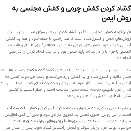
گشاد کردن کفش چرمی و کفش مجلسی به
روش ایمن
اگر
چگونه کفش مجلسی تنگ را گشاد کنیم
برایتان سؤال است بهترین جواب،
روش‌های ایمن و کنترل‌شده است تا هم راحتی پا حفظ شود و هم به کفش
آسیبی وارد نشود. کفش‌های چرمی به دلیل انعطاف‌پذیری طبیعی، قابلیت
تطبیق با فرم پا را دارند، اما باید صبور بود و فرآیند گشاد کردن را تدریجی
انجام داد.
یکی از مؤثرترین روش‌ها استفاده از
قالب‌های گشاد کننده کفش
است. قالب‌ها
فشار ملایم و کنترل‌شده‌ای به کفش وارد می‌کنند و باعث می‌شوند کفش به
آرامی با فرم پای شما سازگار شود. این روش مخصوصاً برای کفش مجلسی زنانه
که از چرم طبیعی ساخته شده، بسیار مناسب است و خطر آسیب یا تغییر
شکل نامطلوب کفش را کاهش می‌دهد.
روش طبیعی دیگری که می‌توان استفاده کرد،
فریز کردن کفش با کیسه آب
است. با این روش، جلوی کفش به تدریج باز می‌شود و سایز آن کمی افزایش
می‌یابد. همچنین،
استفاده از اسپری‌ها یا روغن‌های نرم‌کننده چرم
باعث
می‌شود الیاف چرم نرم‌تر شوند و کفش راحت‌تر گشاد شود. پس از اعمال هر