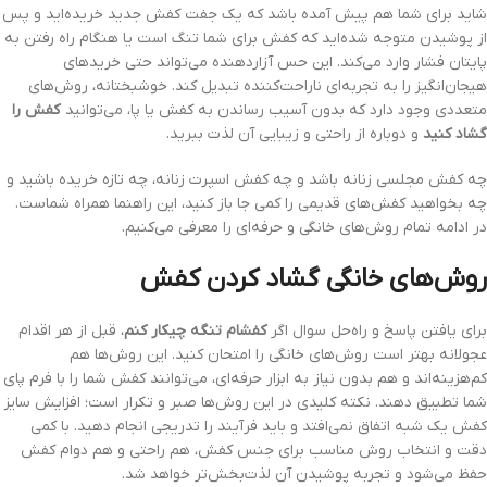
شاید برای شما هم پیش آمده باشد که یک جفت کفش جدید خریده‌اید و پس
از پوشیدن متوجه شده‌اید که کفش برای شما تنگ است یا هنگام راه رفتن به
پایتان فشار وارد می‌کند. این حس آزاردهنده می‌تواند حتی خریدهای
هیجان‌انگیز را به تجربه‌ای ناراحت‌کننده تبدیل کند. خوشبختانه، روش‌های
متعددی وجود دارد که بدون آسیب رساندن به کفش یا پا، می‌توانید
کفش را
گشاد کنی
د
و دوباره از راحتی و زیبایی آن لذت ببرید.
چه کفش مجلسی زنانه باشد و چه کفش اسپرت زنانه، چه تازه خریده باشید و
چه بخواهید کفش‌های قدیمی را کمی جا باز کنید، این راهنما همراه شماست.
در ادامه تمام روش‌های خانگی و حرفه‌ای را معرفی می‌کنیم.
روش‌های خانگی گشاد کردن کفش
برای یافتن پاسخ و راه‌حل سوال اگر
کفشام تنگه چیکار کنم
، قبل از هر اقدام
عجولانه بهتر است روش‌های خانگی را امتحان کنید. این روش‌ها هم
کم‌هزینه‌اند و هم بدون نیاز به ابزار حرفه‌ای، می‌توانند کفش شما را با فرم پای
شما تطبیق دهند. نکته کلیدی در این روش‌ها صبر و تکرار است؛ افزایش سایز
کفش یک شبه اتفاق نمی‌افتد و باید فرآیند را تدریجی انجام دهید. با کمی
دقت و انتخاب روش مناسب برای جنس کفش، هم راحتی و هم دوام کفش
حفظ می‌شود و تجربه پوشیدن آن لذت‌بخش‌تر خواهد شد.