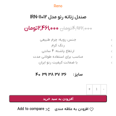
Reno
صندل زنانه رنو مدل IRN-11012
2,461,000
تومان
4,922,000
تومان
جنس رویه: چرم طبیعی
رنگ: کرم
ارتفاع پاشنه: 4 سانتی
مناسب برای استفاده طولانی مدت
با ضمانت کیفیت رنو ایران
سایز
40
39
38
37
36
افزودن به سبد خرید
افزودن به علاقه مندی
Add to compare