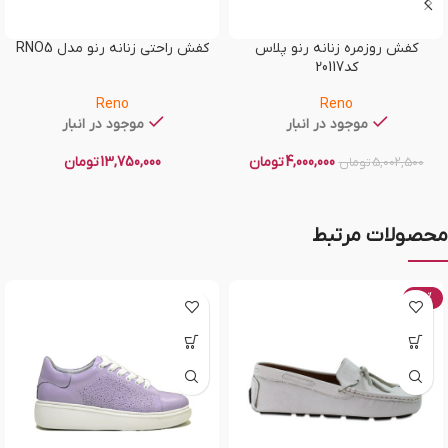
کفش روزمره زنانه رنو پلاس
کفش راحتی زنانه رنو مدل RNO5
کد20117
Reno
Reno
موجود در انبار
موجود در انبار
4,000,000
تومان
13,750,000
تومان
5,002,500
تومان
محصولات مرتبط
-20%