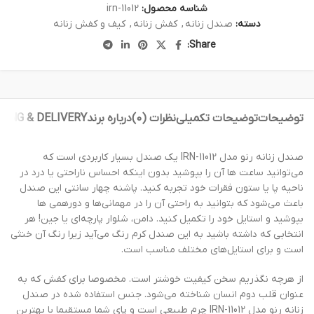
شناسه محصول:
irn-11012
دسته:
صندل زنانه
,
کفش زنانه
,
کیف و کفش زنانه
Share:
توضیحات
توضیحات تکمیلی
نظرات (0)
درباره برند
PING & DELIVERY
صندل زنانه رنو مدل IRN-11012 یک صندل بسیار کاربردی است که
می‌توانید ساعت ها آن را بپوشید بدون اینکه احساس ناراحتی یا درد در
ناحیه پا یا ستون فقرات خود تجربه کنید. پاشنه چهار سانتی این صندل
باعث می‌شود که بتوانید به راحتی آن را در مهمانی‌ها و دورهمی ها
بپوشید و استایل خود را تکمیل کنید. دامن، شلوار پارچه‌ای یا جین! هر
انتخابی که داشته باشید به این صندل کرم رنگ می‌آید زیرا رنگ آن خنثی
است و برای استایل‌های مختلف مناسب است.
از هرچه نگذریم سخن کیفیت خوشتر است. مخصوصا برای کفش که به
عنوان قلب دوم انسان شناخته می‌شود. جنس استفاده شده در صندل
زنانه رنو مدل IRN-11012 چرم طبیعی است و پای شما مستقیما با بهترین