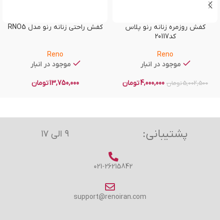
کفش روزمره زنانه رنو پلاس
کفش راحتی زنانه رنو مدل RNO5
کد20117
Reno
Reno
موجود در انبار
موجود در انبار
4,000,000
تومان
13,750,000
تومان
5,002,500
تومان
پشتیبانی:
۹ الی ۱۷
021-26215842
support@renoiran.com