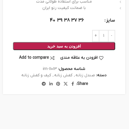
مناسب برای استفاده طولانی مدت
با ضمانت کیفیت رنو ایران
سایز
40
39
38
37
36
افزودن به سبد خرید
افزودن به علاقه مندی
Add to compare
شناسه محصول:
irn-11013
دسته:
صندل زنانه
,
کفش زنانه
,
کیف و کفش زنانه
Share: