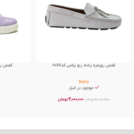
کفش روزمره زنانه رنو پلاس کد20117
کفش راحت
Reno
موجود در انبار
4,000,000
تومان
5,002,500
تومان