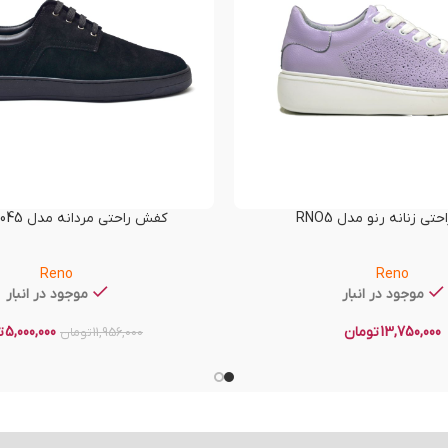
ی زنانه رنو مدل RNO5
کفش راحتی مردانه مدل RENO-60045
Reno
Reno
موجود در انبار
موجود در انبار
13,750,000
تومان
5,000,000
ت
11,956,000
تومان