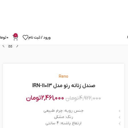
0
ورود / ثبت نام
0
توما
Reno
صندل زنانه رنو مدل IRN-11013
2,461,000
تومان
4,922,000
تومان
جنس رویه: چرم طبیعی
رنگ: مشکی
ارتفاع پاشنه: 4 سانتی