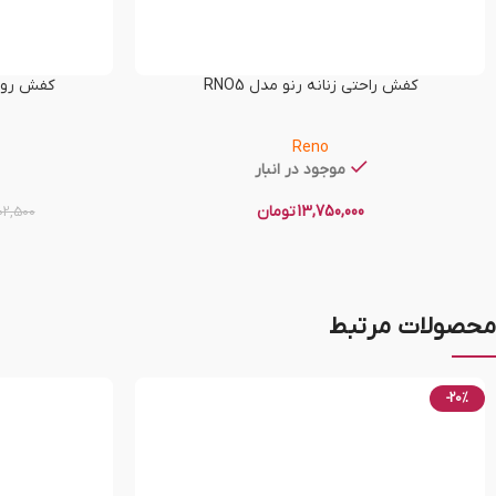
کفش راحتی زنانه رنو مدل RNO5
کفش روزمر
Reno
موجود در انبار
13,750,000
تومان
02,500
محصولات مرتبط
-20%