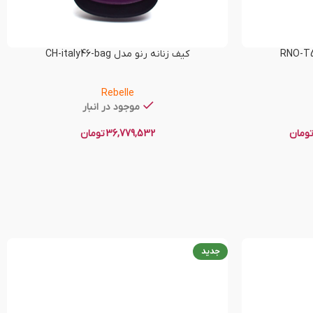
کیف زنانه رنو مدل CH-italy46-bag
Rebelle
موجود در انبار
ومان
36,779,532
تومان
جدید