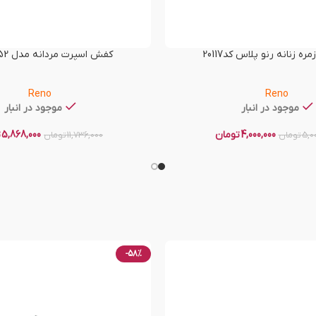
ه زنانه رنو پلاس کد20117
کفش اسپرت مردانه مدل RNO-T52
Reno
Reno
موجود در انبار
موجود در انبار
4,000,000
تومان
5,868,000
ت
5,0
تومان
11,736,000
تومان
-58%