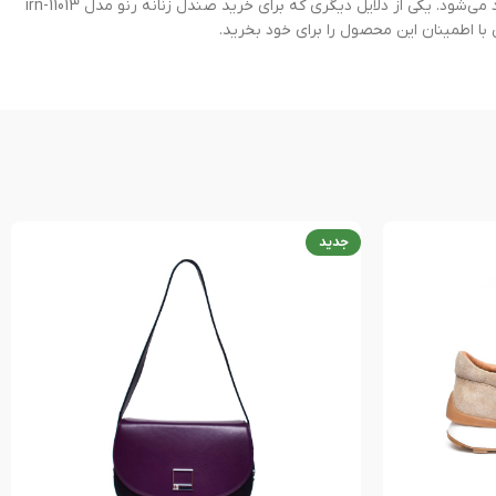
همچنین کفی ساخته شده از جنس رابر در این صندل باعث شده راه رفتن روی زمین با عمل ضربه گیری همراه شود و شوک کمی به کمر و ستون فقزات وارد می‌شود. یکی از دلایل دیگری که برای خرید صندل زنانه رنو مدل irn-11013
 اطمینان این محصول را برای خود بخرید.
جدید