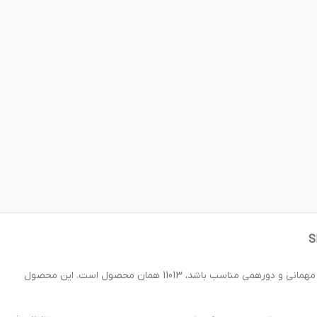
S
برای روزهای تابستان خود صندل زنانه رنو مدل irn-11013 یکی از بهترین گزینه هاست. اگر صندلی میخواهید که هم برای استفاده در محیط های رسمی هم مهمانی و دورهمی مناسب باشد، 11013 همان محصول است. این محصول