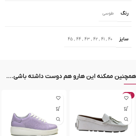
رنگ
طوسی
سایز
45
,
44
,
43
,
42
,
41
,
40
همچنین ممکنه این هارو هم دوست داشته باشی....
-20%