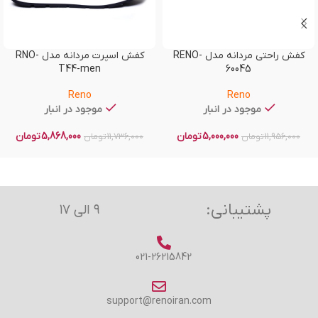
کفش راحتی مردانه مدل RENO-
کفش اسپرت مردانه مدل RNO-
T44-men
60045
Reno
Reno
موجود در انبار
موجود در انبار
5,000,000
تومان
5,868,000
تومان
11,956,000
تومان
11,736,000
تومان
پشتیبانی:
۹ الی ۱۷
021-26215842
support@renoiran.com