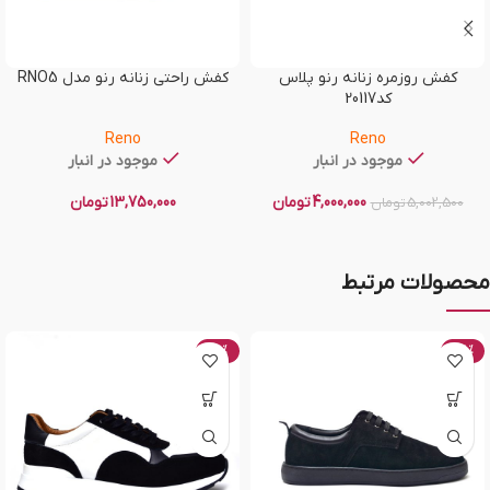
کفش روزمره زنانه رنو پلاس
کفش راحتی زنانه رنو مدل RNO5
کد20117
Reno
Reno
موجود در انبار
موجود در انبار
4,000,000
تومان
13,750,000
تومان
5,002,500
تومان
محصولات مرتبط
-50%
-58%