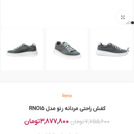
بزرگنمایی تصویر
Reno
کفش راحتی مردانه رنو مدل RNO15
3,877,800
تومان
7,755,600
تومان