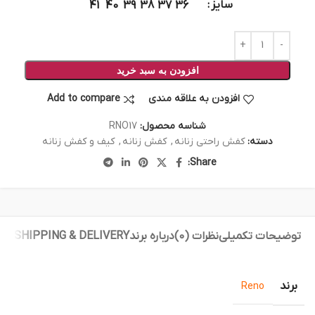
سایز
41
40
39
38
37
36
افزودن به سبد خرید
افزودن به علاقه مندی
Add to compare
شناسه محصول:
RNO17
دسته:
کفش راحتی زنانه
,
کفش زنانه
,
کیف و کفش زنانه
Share:
توضیحات تکمیلی
نظرات (0)
درباره برند
SHIPPING & DELIVERY
برند
Reno