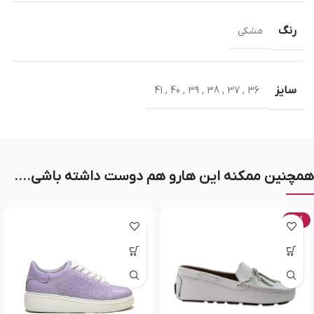
رنگ
مشکی
سایز
41
,
40
,
39
,
38
,
37
,
36
همچنین ممکنه این هارو هم دوست داشته باشی....
-20%