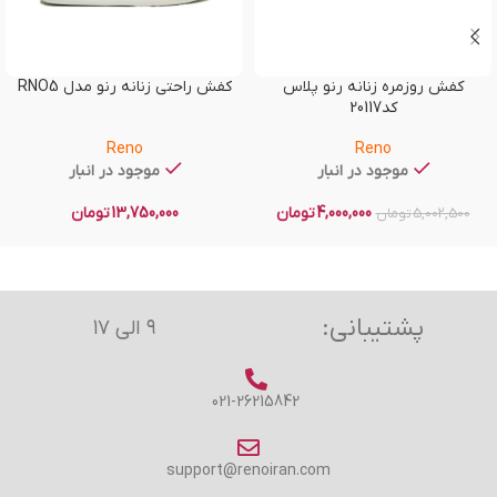
کفش روزمره زنانه رنو پلاس
کفش راحتی زنانه رنو مدل RNO5
کد20117
Reno
Reno
موجود در انبار
موجود در انبار
4,000,000
تومان
13,750,000
تومان
5,002,500
تومان
پشتیبانی:
۹ الی ۱۷
021-26215842
support@renoiran.com