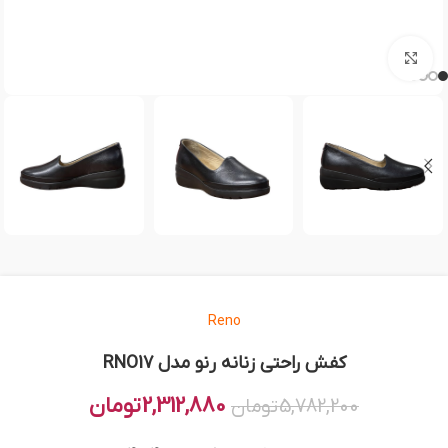
بزرگنمایی تصویر
Reno
کفش راحتی زنانه رنو مدل RNO17
2,312,880
تومان
5,782,200
تومان