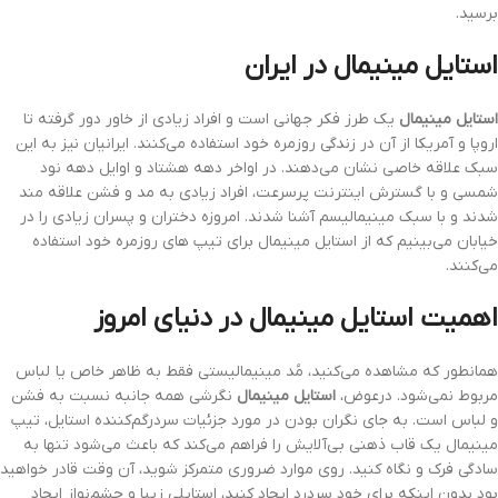
برسید.
استایل مینیمال در ایران
استایل مینیمال
یک طرز فکر جهانی است و افراد زیادی از خاور دور گرفته تا
اروپا و آمریکا از آن در زندگی روزمره خود استفاده می‌کنند. ایرانیان نیز به این
سبک علاقه خاصی نشان می‌دهند. در اواخر دهه هشتاد و اوایل دهه نود
شمسی و با گسترش اینترنت پرسرعت، افراد زیادی به مد و فشن علاقه مند
شدند و با سبک مینیمالیسم آشنا شدند. امروزه دختران و پسران زیادی را در
خیابان می‌بینیم که از استایل مینیمال برای تیپ های روزمره خود استفاده
می‌کنند.
اهمیت استایل مینیمال در دنیای امروز
همانطور که مشاهده می‌کنید، مُد مینیمالیستی فقط به ظاهر خاص یا لباس
مربوط نمی‌شود. درعوض،
استایل مینیمال
نگرشی همه جانبه نسبت به فشن
و لباس است. به جای نگران بودن در مورد جزئیات سردرگم‌کننده استایل، تیپ
مینیمال یک قاب ذهنی بی‌آلایش را فراهم می‌کند که باعث می‌شود تنها به
سادگی فرک و نگاه کنید. روی موارد ضروری متمرکز شوید، آن وقت قادر خواهید
بود بدون اینکه برای خود سردرد ایجاد کنید، استایلی زیبا و چشم‌نواز ایجاد