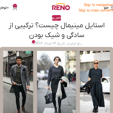
Skip to navigation
0
منو
0
تومان
Skip to main content
اخبار رنو
استایل مینیمال چیست؟ ترکیبی از
سادگی و شیک بودن
0
رنو ایران
در تاریخ 28 مرداد 1403