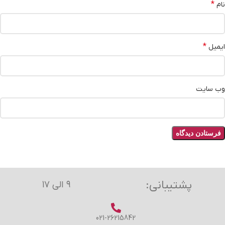
*
نام
*
ایمیل
وب‌ سایت
پشتیبانی:
۹ الی ۱۷
021-26215842