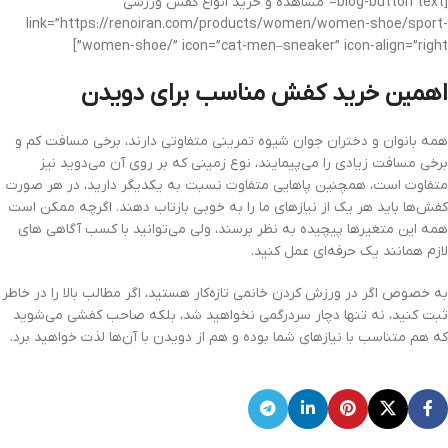
[blog-button text=”مشاهده و خرید انواع کفش ورزشی”
link=”https://renoiran.com/products/women/women-shoe/sport-
women-shoe/” icon=”cat-men–sneaker” icon-align=”right”]
اهمین خرید کفش مناسب برای دویدن
همه بانوان و دختران جوان شیوه تمرینی متفاوتی دارند، برخی مسافت کم و
برخی مسافت زیادی را می‌پیمایند، نوع زمینی که بر روی آن می‌دوید نیز
متفاوت است، همچنین پاهایی متفاوت نسبت به یکدیگر دارید، در هر صورت
کفش‌ها باید هر یک از نیازهای ما را به خوبی بازتاب دهند. اگرچه ممکن است
همه این متغیرها پیچیده به نظر برسند، ولی می‌توانید با کسب آگاهی های
لازم همانند یک حرفه‌ای عمل کنید.
به خصوص اگر در ورزش کردن خانمی تازه‌کار هستید، اگر مطالب بالا را در خاطر
ثبت کنید، نه تنها دچار سردرگمی نخواهید شد، بلکه صاحب کفشی می‌شوید
که هم متناسب با نیازهای شما بوده و هم از دویدن با آن‌ها لذت خواهید برد.