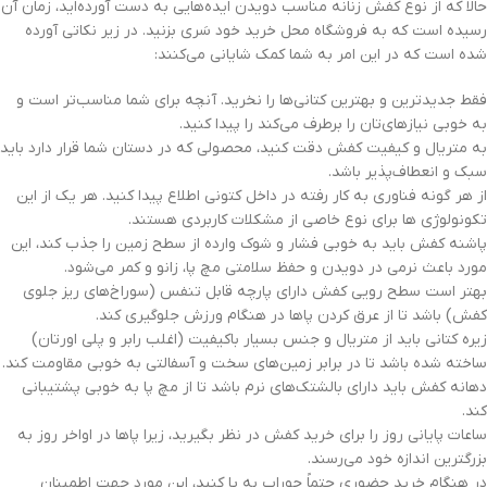
حالا که از نوع کفش زنانه مناسب دویدن ایده‌هایی به دست آورده‌اید، زمان آن
رسیده است که به فروشگاه محل خرید خود سَری بزنید. در زیر نکاتی آورده
شده است که در این امر به شما کمک شایانی می‌کنند:
فقط جدیدترین و بهترین کتانی‌ها را نخرید. آنچه برای شما مناسب‌تر است و
به خوبی نیازهای‌تان را برطرف می‌کند را پیدا کنید.
به متریال و کیفیت کفش دقت کنید، محصولی که در دستان شما قرار دارد باید
سبک و انعطاف‌پذیر باشد.
از هر گونه فناوری به کار رفته در داخل کتونی اطلاع پیدا کنید. هر یک از این
تکونولوژی ها برای نوع خاصی از مشکلات کاربردی هستند.
پاشنه کفش باید به خوبی فشار و شوک وارده از سطح زمین را جذب کند، این
مورد باعث نرمی در دویدن و حفظ سلامتی مچ پا، زانو و کمر می‌شود.
بهتر است سطح رویی کفش دارای پارچه قابل تنفس (سوراخ‌های ریز جلوی
کفش) باشد تا از عرق کردن پاها در هنگام ورزش جلوگیری کند.
زیره کتانی باید از متریال و جنس بسیار باکیفیت (اغلب رابر و پلی اورتان)
ساخته شده باشد تا در برابر زمین‌های سخت و آسفالتی به خوبی مقاومت کند.
دهانه کفش باید دارای بالشتک‌های نرم باشد تا از مچ پا به خوبی پشتیبانی
کند.
ساعات پایانی روز را برای خرید کفش در نظر بگیرید، زیرا پاها در اواخر روز به
بزرگترین اندازه خود می‌رسند.
در هنگام خرید حضوری حتماً جوراب به پا کنید، این مورد جهت اطمینان