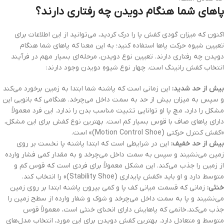
پاهای شما هنگام دویدن چه رفتاری دارند؟
اکنون که میزان گودی کفش پا را درک کردید، می‌توانید از این اطلاعات برای
تعیین شیوه حرکت پاها استفاده کنید؛ به این معنا که پاهای شما هنگام
دویدن چه رفتاری دارند. تعیین نوع دویدن، مرحله‌ای بسیار مهم در فرآیند
انتخاب کفش رانینگ است. چهار نوع شیوهِ دویدن وجود دارند:
بیش از حد شدید:
این زمانی است که پاشنه شما ابتدا به زمین برخورد می‌کند
و سپس به میزان بیش از حد به سمت داخل می‌چرخد. هنگامی که بانویی این
مشکل را دارد، مچ پا او توانایی تثبیت مناسب بدن را ندارد. این فرد معمولاً
دارای پاهای صاف با قوس بسیار کم است. بهترین نوع کفش برای این مشکل،
«کفش کنترل حرکتی (Motion Control Shoe)» است.
بیش از حد خفیف:
این در شرایطی است که ابتدا پاشنه پا نخست بر روی
زمین می‌نشیند و سپس به سمت داخل می‌چرخد ​​و به مقدار کمی فشار وارده
از زمین را جذب می‌کند. این مشکل معمولاً برای فردی است که قوس کم و
متوسط ​​دارد و او باید «کفش پایداری (Stability Shoe)» را انتخاب کند.
خنثی:
زمانی که قسمت میانی کف پا و کمی بیرون پاشنه ابتدا بر روی زمین
می‌نشیند و پا به سمت داخل می‌چرخد ​​و شوک و شفار وارده از سطح زمین را
جذب می‌کند.خانمی که پاهایش دارای انحنای خنثی است، معمولاً قوس
متوسط و متعادل ​​دارد. بهترین کفش دویدن برای این مورد، انتخاب مدل‌های