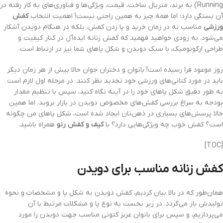
Running) به برند، متریال ساخت، قیمت، ویژگی‌ها و فناوری‌های به کار رفته در
آن بستگی دارد؛ اما همه چیز به همین راحتی نیست! اهمیت انتخاب
کفش
ورزشی
مناسب نه در زمان خرید و پا زدن کفش، بلکه در هنگام دویدن آشکار
می‌شود. به زودی خواهید فهمید که کفش زنانه ایده‌آل در کنار کیفیت و
طراحی ارگونومیک، با سبک دویدن و شکل پاهای شما نیز در ارتباط است.
روز موعود فرا رسیده است! بانوان و دختران جوان حالا بیش از هر زمان دیگر
باید در مورد کتانی‌های ورزشی خود تجدید نظر کنند. در مرحله اول لازم است
به طور دقیق شکل پاهای خود را در آینه نگاه کنید، سپس با تنظیم مقدار
بودجه به سراغ بررسی کفش‌های مخصوص دویدن در بازار بروید. اما همین
حالا پرسش‌های بسیاری در ذهن‌تان ایجاد شده است، شکل پاهای من چگونه
است؟ کفش خوب چه ویژگی‌هایی دارد؟ با
کیف و کفش رنو
همراه باشید.
[TOC]
کفش زنانه مناسب برای دویدن
همان‌طور که در بالا بیان کردیم، کفش دویدن به شکل پا و مشخصات و نحوه
تولیدش باز می‌گردد. در زیر نخست به نوع پا و مشکلات مرتبط با آن
می‌پردازیم، و سپس برای بانوان عزیز کتونی مناسب جهت دویدن را مورد