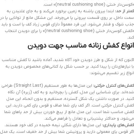
«کوسن‌دار خنثی (neutral cushioning shoe)» است.
کمتر از حد:
ابتدا بیرون پاشنه به زمین برخورد می‌کند و به جای غلتیدن به
سمت داخل، بر روی قسمت بیرونی پا می‌چرخد. این مشکل مانع از توانایی پا در
جذب شوک و فشار می‌شود. این فرد معمولاً دارای قوس زیاد کف پا است و باید
«کفش کوسن‌دار خنثی (neutral cushioning shoe)» را برای دویدن انتخاب
کند.
انواع کفش زنانه مناسب جهت دویدن
اکنون که از شکل و طرز دویدن خود آگاه شدید، آماده باشید تا کفش متناسب
با نیازهای‌تان را پیدا کنید. بر حسب شکل پا، کتانی‌های مخصوص دویدن به
انواع زیر تقسیم می‌شوند:
کفش‌های کنترل حرکتی:
این مدل‌ها به طور مستقیم (Straight Last) طراحی
شده‌اند. برای شناسایی این مدل، کفش را بچرخانید و به کف (زیره) آن نگاه
کنید. در صورت داشتن یک شکل گسترده، مستقیم و بدون انحناء، این مدل
کفش کنترل حرکتی است. اگر کف پای شما صاف و قوس پای کمی دارید، این
کفش مناسب شما است. این مدل مانع از پیچ خوردن بیش از حد پاهای شما
می‌شود، و حداکثر پشتیبانی و تعادل را فراهم می‌کند.
کفش‌های پایداری:
این مدل‌ها دارای شکلی نیمه خمیده در کف خود هستند.
اگر قوس پای معمولی دارید و پرونیشن شما بیش از حد خفیف است، یک مدل