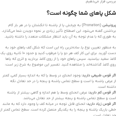
بررسی قرار می‌دهیم.
شکل پاهای شما چگونه است؟
پرونیشن
(Pronation) به چرخش پا از پاشنه تا انگشتان پا در هر بار گام
برداشتن گفته می‌شود. این اصطلاح تأثیر زیادی بر نحوه دویدن شما می‌گذارد،
به طوری که با عدم توجه به آن باید انتظار مشکلات متعدد را داشته باشید.
به منظور تعیین نوع پا، ساده‌ترین راه این است که شکل کف پاهای خود به
دست آورید. برای این کار کف هر دو پا را مرطوب کنید و حدود 10 ثانیه روی یک
کاغذ سفید بیاستید. سپس پاهای خود را از روی کاغذ بردارید و اثری که پاها
روی کاغذ گذاشته‌اند را مشاهده کنید. تفسیر این موضوع به شرح زیر است:
اگر قوس طبیعی دارید:
وجود انحنای در وسط پا که به اندازه بسیار کمی، کمتر
از عرض پاشنه پا است و سطح تماس پاشنه و پنجه را در حد تعادل نگه
داشته است.
اگر قوس کم دارید:
عرض انحنای وسط پا هم اندازه و گاهی بیشتر از پاشنه
است و سطح تماس پاشنه و پنجه بیشتر از حد تعادل می‌باشد.
اگر قوس زیاد دارید:
انحنای قابل توجه در میانه کف پا وجود دارد که به مانند
خطی باریک پاشنه و پنجه را به یکدیگر متصل کرده است. سطح تماس کمتر از
حد تعادل است.