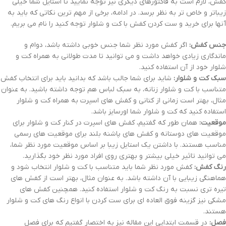
کفش، لازم است به فاکتورهای دیگری نیز توجه نمایید تا استایل شما خیلی
زیباتر و خاص تر به نظر برسد. در ادامه، برخی از مهم ترین نکاتی که باید به
آنها برای خرید و ست کردن کفش با کت و شلوار توجه کنید را نام می بریم.
جنس کفش:
اگر کفش مورد نظر شما جنس خوبی داشته باشد، دوام و
ماندگاری زیادی خواهد داشت و می توانید تا مدت طولانی به همراه کت و
شلوار خود از آن استفاده کنید.
سبک کت و شلوار:
شاید برای شما جالب باشد که بدانید باید برای انتخاب کفش
متناسب با کت و شلوار زنانه، به سبک لباس هم توجه داشته باشید. به عنوان
مثال، بهتر است زمانی از کتانی و کفش های اسپرت به همراه کت و شلوار
استفاده کنید که کت و شلوار شما اورسایز باشد.
موقعیت:
همان طور که گفتیم، کفش های اسپرت در کنار کت و شلوار برای
موقعیت های دوستانه و کفش های پاشنه بلند برای موقعیت های رسمی
مناسب هستند. با داشتن یک استایل زیبا بر اساس موقعیت مورد نظر شما،
می توانید تاثیر خیلی بیشتر و بهتری روی افراد مورد نظر خود بگذارید.
رنگ کفش:
کفش مورد نظر شما باید متناسب با کت و شلوار انتخاب شود و
هماهنگی زیبایی با آن داشته باشد. به عنوان مثال، بهتر است از کفش های
تیره تری نسبت به رنگ کت و شلوار استفاده کنید. همچنین کفش های
مشکی نیز گزینه فوق العاده ای برای ست کردن با انواع رنگ های کت و شلوار
هستند.
فصل:
در قسمت ابتدایی این مقاله نیز به اختصار گفتیم که برای فصل