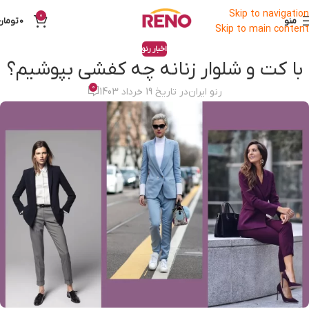
Skip to navigation
0
منو
0
تومان
Skip to main content
اخبار رنو
با کت و شلوار زنانه چه کفشی بپوشیم؟
0
رنو ایران
در تاریخ 19 خرداد 1403