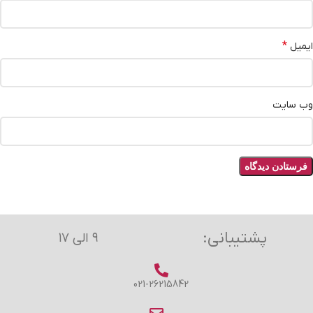
*
ایمیل
وب‌ سایت
پشتیبانی:
۹ الی ۱۷
021-26215842